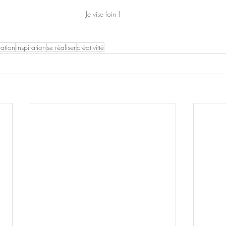
Je vise loin !
ration
inspiration
se réaliser
créativitté