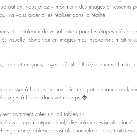
isualisation, vous allez « imprimer » des images et ressentis p
qui va vous aider à les réaliser dans la réalité.
nnées des tableaux de visualisation pour les étapes clés de ma
 très visuelle, donc voir en images mes inspirations m'attire 
 colle et crayons, soyez créatifs ! Il n'y a aucune limite si 
as à passer à l'action, venez faire une petite séance de kinés
locages à libérer dans votre corps 🌟
iquent comment créer un joli tableau :
om/developpement-personnel/diy-tableau-de-visualisation/
ger.com/tableau-de-visualisation-refaites-le-portrait-de-vos