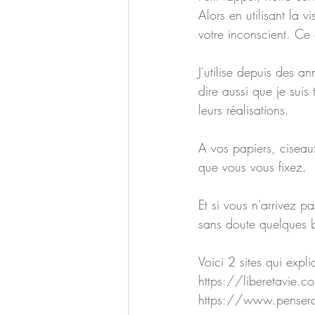
Alors en utilisant la v
votre inconscient. Ce 
J'utilise depuis des a
dire aussi que je suis
leurs réalisations.
A vos papiers, ciseaux,
que vous vous fixez.
Et si vous n'arrivez p
sans doute quelques b
Voici 2 sites qui expl
https://liberetavie.c
https://www.penserchan