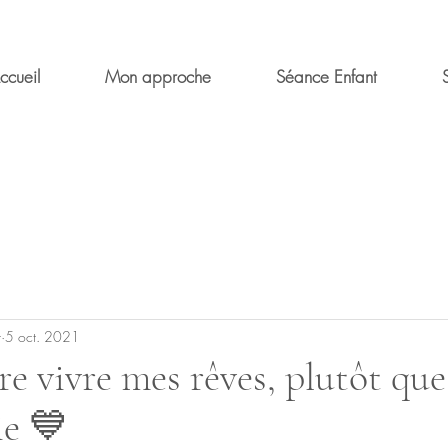
ccueil
Mon approche
Séance Enfant
t
5 oct. 2021
re vivre mes rêves, plutôt que
ie 💙