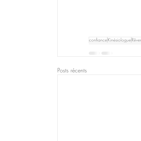
confiance
Kinésiologue
Rêve
Posts récents