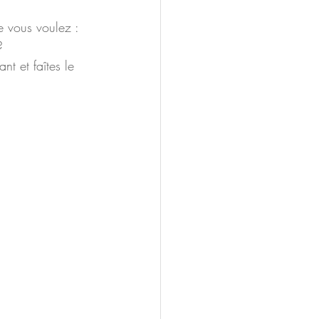
e vous voulez : 
? 
nt et faîtes le 