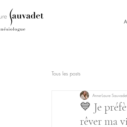
A
Tous les posts
Anne-Laure Sauvade
💙 Je préfè
rêver ma v