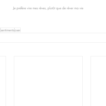
Je préfère vire mes rêves, plutôt que de rêver ma vie
r
sentiments
oser