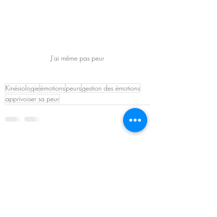
J'ai même pas peur
Kinésiologie
émotions
peurs
gestion des émotions
apprivoiser sa peur
Posts récents
Voir tout